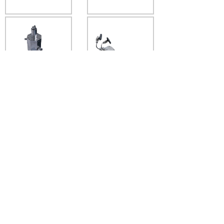
高温高压气固催化
高温显微红外原位
装置（HTC-
池
MFXAS-800）
高温拉曼
高温红外透射原位
池