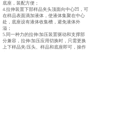
底座，装配方便；
4.拉伸装置下部样品夹头顶面向中心凹，可
在样品表面滴加液体，使液
体集聚在中心
处，底座设有液体收集槽，避免液体外
溢；
5.同一种力的拉伸/加压装置驱动和支撑部
分兼容，拉伸/加压应用切换
时，只需更换
上下样品夹/压头、样品和底座即可，操作
方便；
6.该装置可通过底座整体固定到如旋转台等
平台上；
7.该装置可通过外接电脑、实现程序控制，
达到读取压力数据的功能；
8.拉力调节范围：0-50N/0-1000N，综合精
度约为满量程的±0.1%；
9.拉伸/加压驱动部分位移拉伸/加压量调节
范围：0.1-10mm。
上一个：
电化学红外光谱池(E......
下一个：
Raman拉伸、压缩......